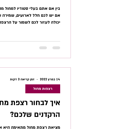
בין אם אתם בעלי סטודיו למחול מקצ
אם יש לכם חלל לארועים, שמירה 
יכולה לעזור לכם לשמור על הרצפה
מתוחזקת במצב טוב היא גם משפרת
למשתמשים וגם מאריכה את תוחלת
מקצועית ותיקנית שבנויה היטב, יכ
שנים… יש לנו לקוחות שמספרים ע
שמחזיקות יותר מ-0
ברצפת מחול כדי לעזור לכם לתחזק
14 במרץ 2022
זמן קריאה 3 דקות
רצפות מחול
איך לבחור רצפת מח
הרקדנים שלכם?
מציאת רצפת מחול מתאימה היא א