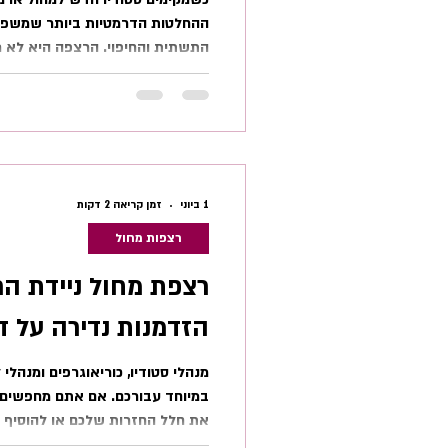
ההחלטות הדרמטיות ביותר שמשפיע
התשתית והחיפוי. הרצפה היא לא ר
העבודה המרכזי של הרקדנים, המגן
והגורם שקובע כיצד התנועה תרגיש,
לבחור נכון, צריך קודם כל להפריד ב
ברצפת מחול מקצועית: מערכת הת
הבטיחות ובלימת הזעזועים), ושכב
רמת החיכוך, האקוסטיקה וההתאמ
1 ביוני
זמן קריאה 2 דקות
רצפות מחול
רצפת מחול ניידת הרל
הזדמנות נדירה על דגם erty
מנהלי סטודיו, כוריאוגרפים ומנהל
במיוחד עבורכם. אם אתם מחפשים 
את חלל החזרות שלכם או להוסיף 
הגעתם למקום הנכון. יש לנו כעת רצ