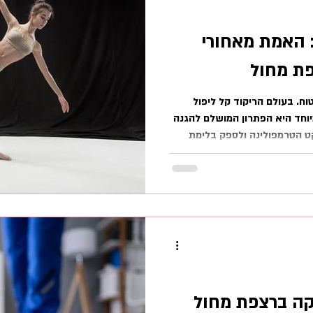
 האמת מאחורי
פת מחול
וח. בעולם הריקוד קל ליפול
חד היא הפתרון המושלם להגנה
קט הטרמפולינה ולספק בלימת
ה – מצב שבו הרצפה לא מחזירה
את הגידים והמפרקים – אנו
ץ את המיתוס ולהבין מדוע דווקא
ה והנכונה ביותר לרקדנים
 הקשר בין גוף הרקדן לרצפה
קה ברצפת מחול