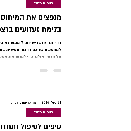
רצפות מחול
מנפצים את המיתוס:
בלימת זעזועים ברצ
רך יותר זה בריא יותר? ממש לא בט
למחשבה שרצפה רכה וקפיצית במיו
על הגוף. אולם, כדי למנוע את אפ
זעזועים ברצפת מחול בצורה נכונ
אנרגיה בצורה לא מבוקרת ומסכנת 
זקוקים לתכנון חכם. הגיע הזמן לנפ
קשיחות מבוקרת היא הבחירה הבטוח
שלכם. המדע מאחורי התנועה הבנת
היא חיונית. בכל פעם שרקדן מנ
31 ביולי 2024
זמן קריאה 1 דקות
רצפות מחול
טיפים לטיפול ותחזו