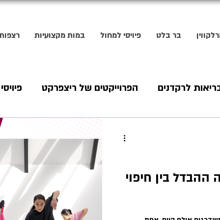
לקווין
בר בלט
פיויסי למחול
במות מקצועיות
רצפות
ריאות לרקדנים
הפרוייקטים של ריצפרקט
פיויסי
 ההבדל בין חיפוי
שדרגים אולם קיים, אחת