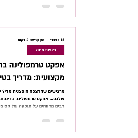
במחיר הזדמנות חד-פעמי שחבל לפ
הבינלאומי הגבוה ביותר ברחבי הגל
מבתי האופרה של פריז ולונדון
16 בפבר׳
זמן קריאה 4 דקות
רצפות מחול
אפקט טרמפולינה בר
מקצועית: מדריך בטי
מרגישים שהרצפה קופצנית מדי? י
שלכם... אפקט טרמפולינה ברצפת מ
רבים מדווחים על תופעה של קפיציו
בתור אפקט טרמפולינה ברצפת מחו
כאלה נוצרת תגובתיות יתר בנחיתות,
העברת תנודות במשטח – כך שקפי
באזורים סמוכים בסטודיו. בהתחלה 