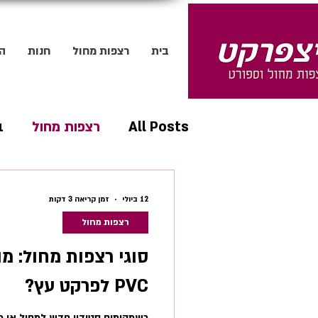
בית
רצפות מחול
חנות
הר
All Posts
רצפות מחול
ב
עולם המחול
12 ביולי
זמן קריאה 3 דקות
רצפות מחול
סוגי רצפות מחול: מה
PVC לפרקט עץ?
כשמקימים סטודיו חדש למחול או מ