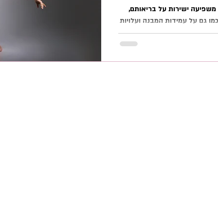
משפיעה ישירות על בריאותם,
מו גם על עמידות המבנה ועלויות
בריצפרקט מציעים מגוון
 גמישות ומקצועיות, המותאמות
ועים ודרישות הנדסיות מגוונות.
 רצפת מחול שתשרת אתכם בצורה
ם והשיקולים החשובים ביותר.
 מחול
במות מופעים מקצועיות
Harlequin 
במות מופעים
 מקצועי לרצפות מחול
PVC מקצועי לבמות
ט
רצפת מחול מתאימה לך?