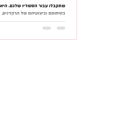
שתקבלו עבור הסטודיו שלכם. היא 
בטיחותם וביצועיהם של הרקדנים, כ
התחזוקה של החלל לאורך זמן. אנו 
פתרונות מתקדמים של רצפות מחול
לסגנונות ריקוד שונים, מופעים, איר
כדי לעזור לכם להבין איך לבחור
המושלמת, ריכזנו עבורכם את הטיפי
‬השיקולים המובילים בבח
אודות
רצפות
אודות ריצפרקט
Floors
המלצות
פיויסי
פרוייקטים שביצענו
בר בל
למה לבחור בנו?
איזו 
בלוג