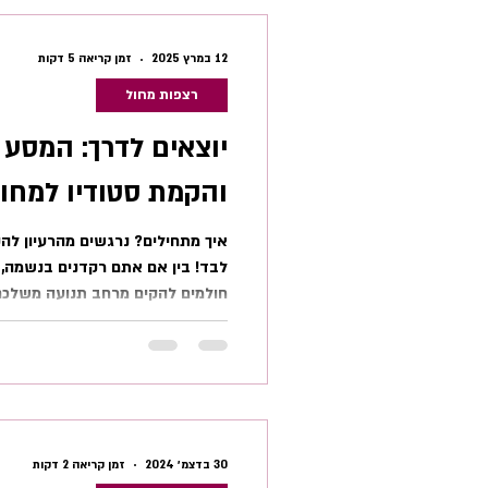
מחיר פיזי כבד במאמץ הגופני הנד
יש שם מקצועי ברור בעולם הריצו
12 במרץ 2025
זמן קריאה 5 דקות
רצפות מחול
יוצאים לדרך: המסע 
והקמת סטודיו למחו
איך מתחילים? נרגשים מהרעיון לה
לבד! בין אם אתם רקדנים בנשמה, 
חולמים להקים מרחב תנועה משלכם -
חלום שאפשר (וכדאי!) להגשים. הצ
המושלם, צעד אחר צעד, בליווי הטי
עבורכם. שלב 1: לחלום ב
שלכם יביא לעולם? לפני שעוסקים ב
קחו לכם רגע לחלום בגדול ולענות
מיוחד בסטודיו שלכם? או
30 בדצמ׳ 2024
זמן קריאה 2 דקות