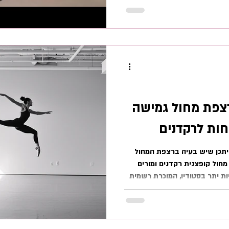
ספס. כל הקודם זוכה! רצפת
מחול ניידת Liberty האגדה של עולם המחול: דגם Harlequin
Liberty למי שאינו מכיר, מותג Harlequin הוא הסטנדרט
ובוס. הלהקות הגדולות ביותר,
צפת מחול גמישה
חות לרקדנים
יתכן שיש בעיה ברצפת המחול
חול קופצנית רקדנים ומורים
ת יתר בסטודיו, המוכרת רשמית
ל גמישה מקצועית. במצבים
 ירידה ביציבות, ולעיתים
צה בנקודה אחת מורגשת גם
זה אולי מרגיש טוב, אבל יש לזה