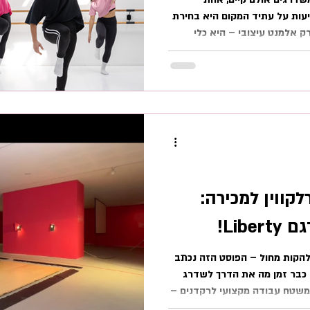
ות על עתיד המקום היא בחירת
ק אלמנט עיצובי – היא כלי
 הבריאותי שלהם מפני פציעות,
 תישמע ותיראה. כדי להבין איך
ין שני חלקים שונים לחלוטין
שתית הגמישה (שאחראית על
ת החיפוי העליונה (שאחראית על
קווין למכירה:
Lib!
י להקות מחול – הפוסט הזה נכתב
כבר זמן מה את הדרך לשדרג
משטח עבודה מקצועי לרקדנים –
פת מחול ניידת הרלקווין למכירה