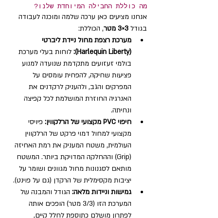
מה כוללת החבילה המיוחדת שלנו?
אנחנו מציעים כאן ערכה שלמה ומוכנה לעבודה 
בגודל 
3×3 מטר
, הכוללת:
מערכת רצפת מחול ניידת ליברטי 
(Harlequin Liberty):
 לוחות בעלי מערכת 
בולמי זעזועים מתקדמת שנועדה למנוע 
פציעות שחיקה, להפחית עומסים על 
המפרקים והגב, ולהעניק לרקדנים את 
האנרגיה החוזרת המושלמת לכל קפיצה 
ונחיתה.
חיפוי PVC מקצועי של הרלקווין:
 פיויסי 
מקצועי למחול דמוי פרקט של הרלקווין 
העולמית, משטח המעניק את רמת האחיזה 
(Grip) וההחלקה המדויקת ביותר. המשטח 
מותאם לסגנונות מחול מגוונים ושומר על 
יציבות מקסימלית של הרקדן (גם על פוינט).
גמישות וניידות מלאה:
 הגודל והמבנה של 
המערכת הזו (3/3 מטר) הופכים אותה 
לפתרון מושלם כתוספת לחלל קיים, 