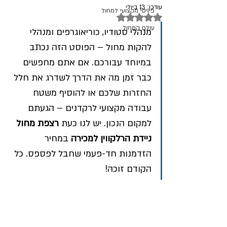
עודכן:
13 ביולי
פיויסי מקצועי למחול
דירוג של NaN מתוך 5 כוכבים
עולם המחול
מנהלי סטודיו, כוריאוגרפים ומנהלי 
להקות מחול – הפוסט הזה נכתב 
במיוחד עבורכם. אם אתם מחפשים 
כבר זמן מה את הדרך לשדרג את חלל 
החזרות שלכם או להוסיף משטח 
עבודה מקצועי לרקדנים – הגעתם 
למקום הנכון. יש לנו כעת 
רצפת מחול 
ניידת הרלקווין למכירה
 במחיר 
הזדמנות חד-פעמי שחבל לפספס. כל 
הקודם זוכה!