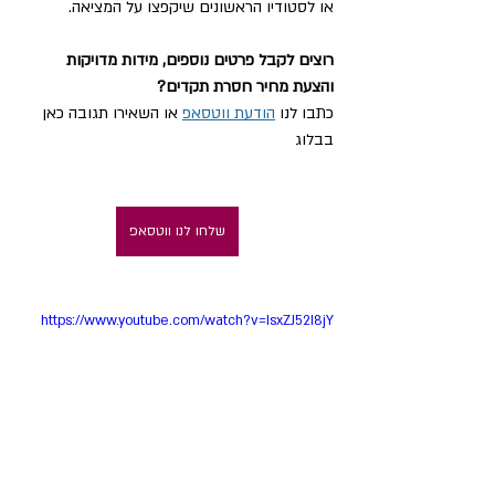
או לסטודיו הראשונים שיקפצו על המציאה.
רוצים לקבל פרטים נוספים, מידות מדויקות 
והצעת מחיר חסרת תקדים?
כתבו לנו 
הודעת ווטסאפ
 או השאירו תגובה כאן 
בבלוג
שלחו לנו ווטסאפ
https://www.youtube.com/watch?v=IsxZJ52I8jY