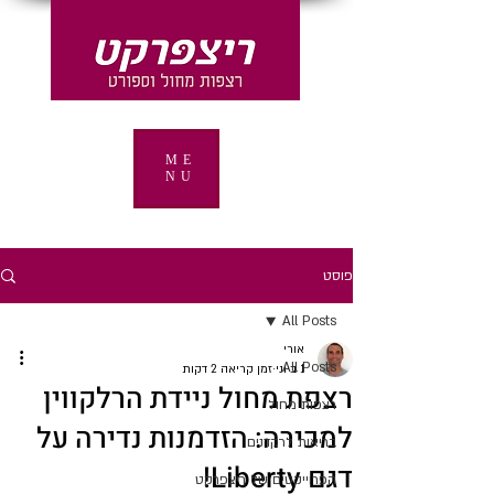
ME
NU
פוסט
All Posts
אורי
All Posts
1 ביוני
זמן קריאה 2 דקות
רצפת מחול ניידת הרלקווין
רצפות מחול
למכירה: הזדמנות נדירה על
בריאות לרקדנים
דגם Liberty!
הפרוייקטים של ריצפרקט