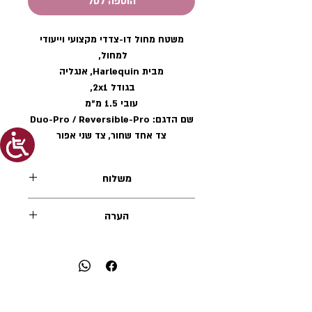
הוספה לסל
משטח מחול דו-צדדי מקצועי וייעודי
למחול,
מבית Harlequin, אנגליה
בגודל 2x1,
עובי 1.5 מ״מ
שם הדגם: Duo-Pro / Reversible-Pro
צד אחד שחור, צד שני אפור
משלוח
משלוח בתוך גוש-דן
הערה
(בין נתניה לאשדוד)
450 ש״ח
תיתכן סטייה קלה של עד 5 ס״מ במידות
האורך או הרוחב