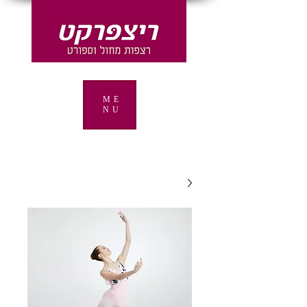
ME
NU