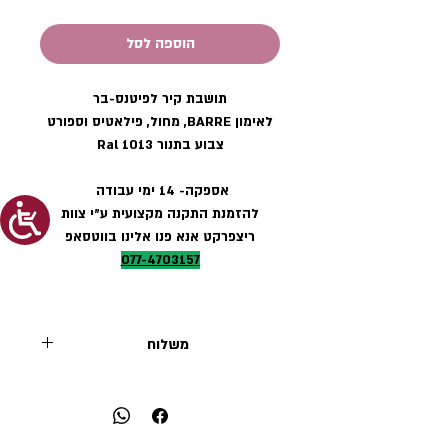
הוספה לסל
תושבת קיר לפיטנס-בר
לאימון BARRE, מחול, פילאטיס וספורט
צבוע בתנור Ral 1013
אספקה- 14 ימי עבודה
להזמנת התקנה מקצועית ע״י צוות
ריצפרקט אנא פנו אלינו בווטסאפ
077-4703157
משלוח
בין אשדוד לנתניה (בגוש-דן)
450 ש״ח (עד 5 יחידות)