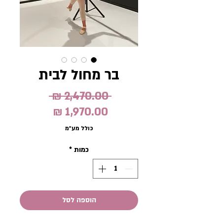
בר מחול לבית
מחיר
 ‏2,470.00 ‏₪ 
רגיל
מחיר
מבצע
כולל מע״מ
כמות
*
הוספה לסל