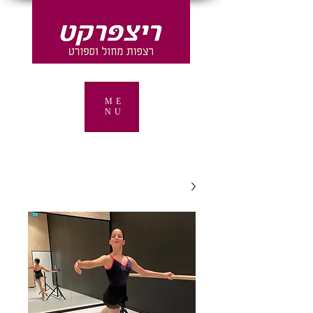
ME
NU