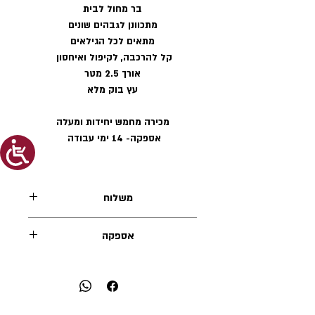
בר מחול לבית
מתכוונן לגבהים שונים
מתאים לכל הגילאים
קל להרכבה, לקיפול ואיחסון
אורך 2.5 מטר
עץ בוק מלא
מכירה מחמש יחידות ומעלה
אספקה- 14 ימי עבודה
משלוח
בין אשדוד לנתניה (בגוש-דן)
אספקה
450 ש״ח
14 ימי עבודה