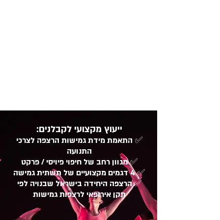
פיס ברחבי ישראל | רמאנגר | מרכז
המחול באר שבע | זוז במחול | עשרות
מרכזי ספורט ומחול של עיריית תל אביב |
ובמאות סטודיו ומרכזי ספורט מקרית
שמונה ועד אילת
ייעוץ מקצועי לקבלנים:
✅
התאמת מידת גמישות הרצפה לצרכי
התנועה
✅
מגוון רחב של חיפוי פיויסי / פרקט
✅
4 דגמים מקצועיים של תשתית גמישה
✅
הרצפה היחידה בישראל שבנויה לפי
תקן אירופאי לרצפות גמישות