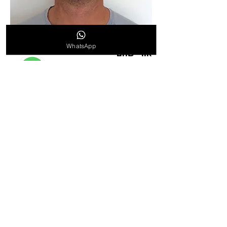
WhatsApp
אורי שהם
מנ״כל
טלפון נייד:
052-2243702
uri@rizparket.co.il
טלפון משרד:
077-4703157