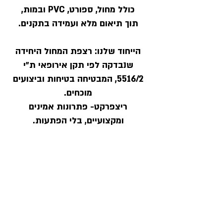
כולל מחול, ספורט, PVC ובמות,
תוך תיאום מלא ועמידה בתקנים.
הייחוד שלנו:
רצפת המחול היחידה
שנבדקה לפי תקן אירופאי ת״י
5516/2, המבטיחה בטיחות וביצועים
מוכחים.
ריצפרקט- פתרונות אמינים
ומקצועיים, בלי הפתעות.
הרצפות שלנו נמצאות במיטב
הפרוייקטים בישראל:
מרכז ביכורי העיתים לנדמרק | האקדמיה
למוסיקה ולמחול ירושלים | מרכז הבלט
הישראלי |
להקת המחול ורטיגו | בית הנשיא, ירושלים
| האוניברסיטה הפתוחה, רעננה | אשכול