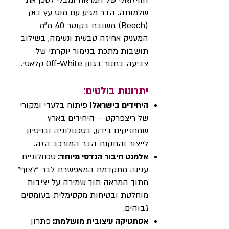
הוויזואלי של המראה ומבלי לסכן את
שלמותה. הבר מגיע עם מוט עץ בוּק
(Beech) משובח בקוטר 40 מ"מ
המעניק אחיזה טבעית ונעימה, בשילוב
תושבות מתכת בגימור יוקרתי של
צביעה בתנור בגוון Off-White קלאסי.​​
יתרונות בולטים:
היחידים בישראל!
פיתוח בלעדי ומקורי
של ריצפרקט – היחידים בארץ
שמחזיקים בידע, בטכנולוגיה ובניסיון
לייצור והתקנת הבר המורכב הזה.
אלמנט חיבור הנדסי מיוחד:
טכנולוגיית
עגינה מתקדמת המאפשרת לבר "לצוף"
מתוך המראה תוך שמירה על יציבות
מוחלטת ובטיחות מקסימלית בעומסים
גבוהים.
אסתטיקה עיצובית מושלמת:
פתרון