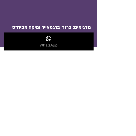
מדגימים: ברנד ברגמאייר ומיקה מביה״ס
יוניסון למחול.
WhatsApp
רצפות מחול
Harlequin Floors
פיויסי מקצועי לרצפות מחול
בר בלט
איזו רצפת מחול מתאימה לך?
במות מופעים מקצועיות
במות מופעים