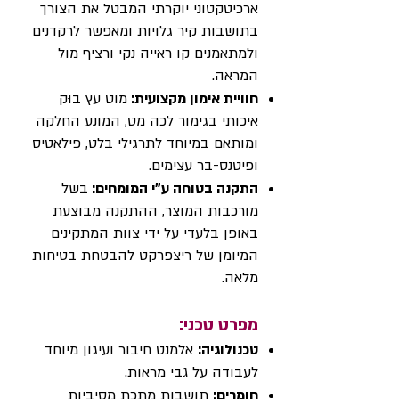
ארכיטקטוני יוקרתי המבטל את הצורך
בתושבות קיר גלויות ומאפשר לרקדנים
ולמתאמנים קו ראייה נקי ורציף מול
המראה.
חוויית אימון מקצועית:
מוט עץ בוּק
איכותי בגימור לכה מט, המונע החלקה
ומותאם במיוחד לתרגילי בלט, פילאטיס
ופיטנס-בר עצימים.
התקנה בטוחה ע"י המומחים:
בשל
מורכבות המוצר, ההתקנה מבוצעת
באופן בלעדי על ידי צוות המתקינים
המיומן של ריצפרקט להבטחת בטיחות
מלאה.
מפרט טכני:
טכנולוגיה:
אלמנט חיבור ועיגון מיוחד
לעבודה על גבי מראות.
חומרים:
תושבות מתכת מסיביות