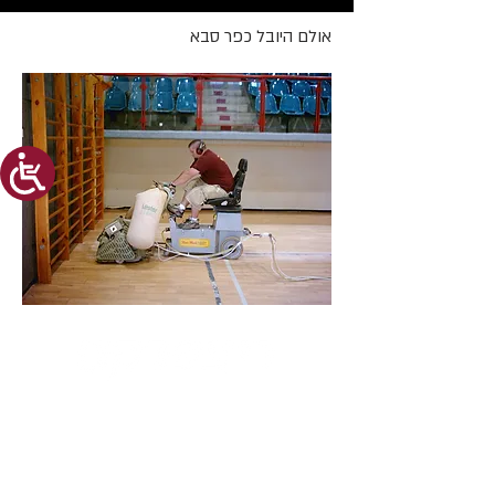
אולם היובל כפר סבא
רצפות מחול
Harlequin Floors
פיויסי מקצועי לרצפות מחול