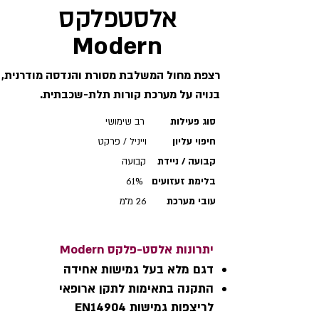
אלסטפלקס
Modern
רצפת מחול המשלבת מסורת והנדסה מודרנית,
בנויה על מערכת קורות תלת-שכבתית.
סוג פעילות
רב שימושי
חיפוי עליון
וייניל / פרקט
קבועה / ניידת
קבועה
בלימת זעזועים
61%
עובי מערכת
26 מ״מ
יתרונות‭ ‬אלסט-פלקס Modern​
דגם‭ ‬מלא‭ ‬בעל‭ ‬גמישות‭ ‬אחידה
‬לריצפות‭ ‬גמישות ‭ ‬EN14904