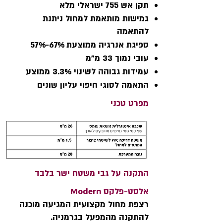
תקן‭ ‬אש‭ ‬755‭ ‬ישראלי‭ ‬מלא
‬להתאמה
ספיגת‭ ‬אנרגיה‭ ‬ממוצעת ‭ ‬57%-67%
עובי‭ ‬נמוך‭ ‬33‭ ‬מ"מ
עמידות‭ ‬גבוהה‭ ‬לשינוי‭ ‬3.3%‭ ‬ממוצע
התאמה‭ ‬לסוגי‭ ‬חיפוי‭ ‬עליון‭ ‬שונים
מפרט טכני
התקנה‭ ‬על‭ ‬גבי‭ ‬משטח‭ ‬ישר בלבד
אלסט-פלקס Modern
רצפת מחול מקצועית המגיעה מוכנה
להתקנה מהמפעל בגרמניה.