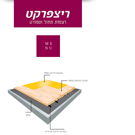
ME
NU