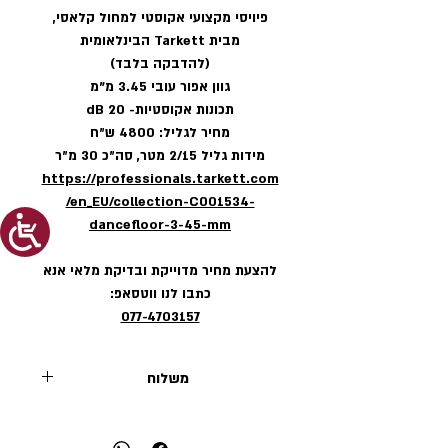
פיויסי מקצועי אקוסטי למחול קלאסי,
מבית
Tarkett
הבינלאומית
(להדבקה בלבד)
גוון אפור עובי 3.45 מ"מ
תכונות אקוסטיות- 20 dB
מחיר לגליל: 4800 ש״ח
מידות גליל 2/15 מטר, סה״כ 30 מ״ר
https://professionals.tarkett.com
/en_EU/collection-C001534-
dancefloor-3-45-mm
להצעת מחיר מדוייקת ובדיקת מלאי אנא
כתבו לנו ווטסאפ:
077-4703157
משלוח
הובלה בין אשדוד לנתניה (בתוך גוש-דן)
885 ש״ח עד 3 גלילים