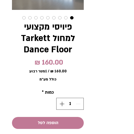
פיויסי מקצועי
למחול Tarkett
Dance Floor
מחיר
/
1מטר רבוע
‏160.00 ‏₪
כולל מע״מ
לכל
1
כמות
*
Square
meter
הוספה לסל