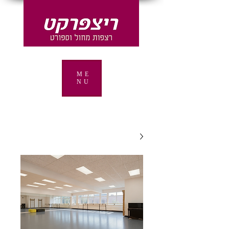
ME
NU