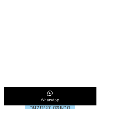
אודות
אודות ריצפרקט
המלצות
פרוייקטים שביצענו
למה לבחור בנו?
בלוג
הצהרת נגישות
תקנון
WhatsApp
הרשמה לניוזלטר
צרו קשר
טל׳ 077-4703157