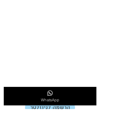
אודות
אודות ריצפרקט
המלצות
פרוייקטים שביצענו
למה לבחור בנו?
בלוג
הצהרת נגישות
תקנון
WhatsApp
הרשמה לניוזלטר
צרו קשר
טל׳ 077-4703157