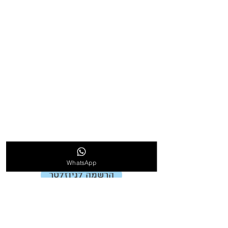
אודות
אודות ריצפרקט
המלצות
פרוייקטים שביצענו
למה לבחור בנו?
בלוג
הצהרת נגישות
תקנון
WhatsApp
הרשמה לניוזלטר
צרו קשר
טל׳ 077-4703157