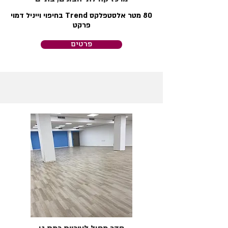
80 מטר אלסטפלקס Trend בחיפוי וייניל דמוי
פרקט
פרטים